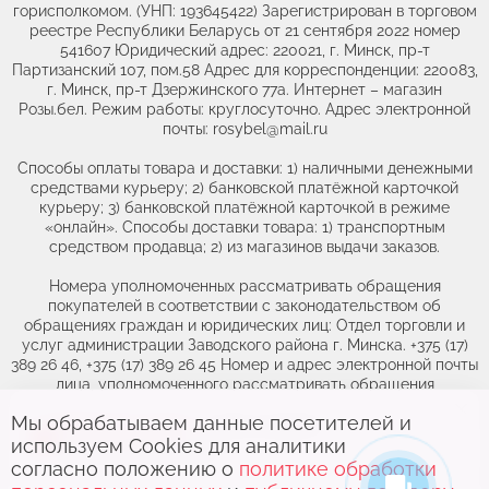
горисполкомом. (УНП: 193645422) Зарегистрирован в торговом
реестре Республики Беларусь от 21 сентября 2022 номер
541607 Юридический адрес: 220021, г. Минск, пр-т
Партизанский 107, пом.58 Адрес для корреспонденции: 220083,
г. Минск, пр-т Дзержинского 77а. Интернет – магазин
Розы.бел. Режим работы: круглосуточно. Адрес электронной
почты: rosybel@mail.ru
Способы оплаты товара и доставки: 1) наличными денежными
средствами курьеру; 2) банковской платёжной карточкой
курьеру; 3) банковской платёжной карточкой в режиме
«онлайн». Способы доставки товара: 1) транспортным
средством продавца; 2) из магазинов выдачи заказов.
Номера уполномоченных рассматривать обращения
покупателей в соответствии с законодательством об
обращениях граждан и юридических лиц: Отдел торговли и
услуг администрации Заводского района г. Минска. +375 (17)
389 26 46, +375 (17) 389 26 45 Номер и адрес электронной почты
лица, уполномоченного рассматривать обращения
покупателей о нарушении их прав, предусмотренных
Мы обрабатываем данные посетителей и
Выберите адрес,
чтобы увидеть
законодательством о защите прав потребителей: +375(44)764-
используем Cookies для аналитики
46-71, obr@rozybel.by.
актуальный каталог
согласно положению о
политике обработки