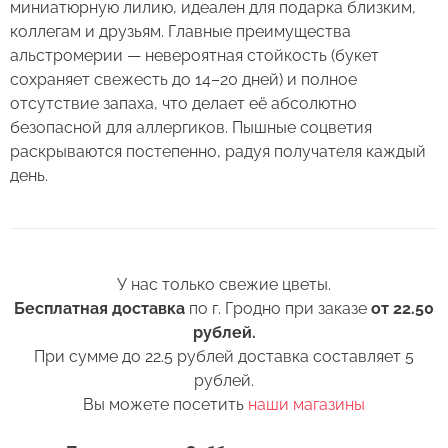
миниатюрную лилию, идеален для подарка близким,
в Вашем букете или композиции сохраняли
коллегам и друзьям. Главные преимущества
свежесть как можно дольше.
альстромерии — невероятная стойкость (букет
Правила ухода за срезанными цветами:
сохраняет свежесть до 14–20 дней) и полное
отсутствие запаха, что делает её абсолютно
1. Переносите букеты в транспортировочной
безопасной для аллергиков. Пышные соцветия
бумаге.
раскрываются постепенно, радуя получателя каждый
день.
2. Минимизируйте нахождение цветов
Оставьте свой отзыв
в холодное время года на улице.
3. Если Вы перевозите букет, убедитесь, что
Сервис:
он правильно упакован. В зимнее время, даже
У нас только свежие цветы.
Цена/Качество:
кратковременный контакт с холодным
Бесплатная доставка
по г. Гродно при заказе
от 22.50
Альстромерия Армения
Выберите дату доставки
воздухом несколько минут, будет губителен
рублей.
Доставка:
для цветов (наши курьеры в зимнее время
Контакты
При сумме до 22.5 рублей доставка составляет 5
транспортируют букеты в специальных
рублей.
Соответствие:
теплоизолирующих сумках).
Вы можете посетить
наши магазины
+375 (17) 388-61-92
+375
Выберите желаемое время
Спасибо, мы свяжемся с Вами в
+375 (29) 362-91-92
Беларусь
4. Ставьте цветы только в чистую вазу с водой