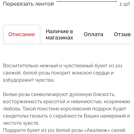
Перевязать лентой
1 шт.
Как ухаживать за цветами
Наличие в
Описание
Оплата
Отзыв
магазинах
Есть несколько простых правил, чтобы цветы
в Вашем букете или композиции сохраняли
свежесть как можно дольше.
Восхитительно нежный и чувственный букет из 101
Правила ухода за срезанными цветами:
свежей, белой розы покорит женское сердце и
взбудоражит чувства.
1. Переносите букеты в транспортировочной
бумаге.
Белые розы символизируют духовную близость,
восторженность красотой и невинностью, искреннюю
2. Минимизируйте нахождение цветов
Оставьте свой отзыв
любовь. Такой поистине королевский подарок будет
в холодное время года на улице.
свидетельствовать о серьёзности Ваших намерений и
3. Если Вы перевозите букет, убедитесь, что
чистоте чувств.
Сервис:
он правильно упакован. В зимнее время, даже
Подарите букет из 101 белой розы «Аваланж» своей