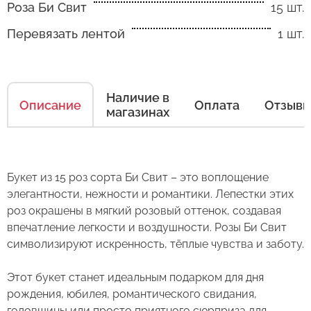
Роза Би Свит
15 шт.
Перевязать лентой
1 шт.
Как ухаживать за цветами
Наличие в
Есть несколько простых правил, чтобы цветы
Описание
Оплата
Отзыв
магазинах
в Вашем букете или композиции сохраняли
свежесть как можно дольше.
Правила ухода за срезанными цветами:
Букет из 15 роз сорта Би Свит – это воплощение
элегантности, нежности и романтики. Лепестки этих
1. Переносите букеты в транспортировочной
роз окрашены в мягкий розовый оттенок, создавая
бумаге.
впечатление легкости и воздушности. Розы Би Свит
2. Минимизируйте нахождение цветов
символизируют искренность, тёплые чувства и заботу.
Оставьте свой отзыв
в холодное время года на улице.
Этот букет станет идеальным подарком для дня
3. Если Вы перевозите букет, убедитесь, что
Сервис:
рождения, юбилея, романтического свидания,
он правильно упакован. В зимнее время, даже
годовщины или просто приятного сюрприза для