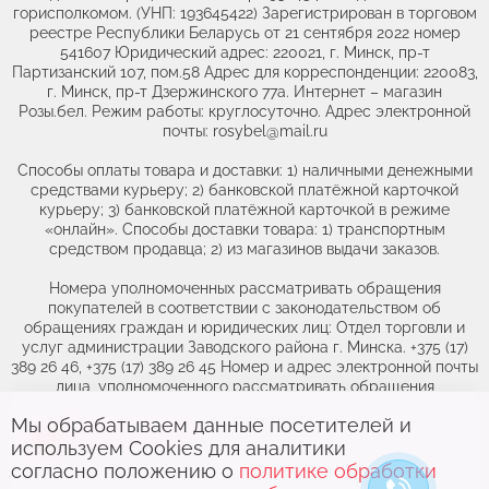
горисполкомом. (УНП: 193645422) Зарегистрирован в торговом
реестре Республики Беларусь от 21 сентября 2022 номер
541607 Юридический адрес: 220021, г. Минск, пр-т
Партизанский 107, пом.58 Адрес для корреспонденции: 220083,
г. Минск, пр-т Дзержинского 77а. Интернет – магазин
Розы.бел. Режим работы: круглосуточно. Адрес электронной
почты: rosybel@mail.ru
Способы оплаты товара и доставки: 1) наличными денежными
средствами курьеру; 2) банковской платёжной карточкой
курьеру; 3) банковской платёжной карточкой в режиме
«онлайн». Способы доставки товара: 1) транспортным
средством продавца; 2) из магазинов выдачи заказов.
Номера уполномоченных рассматривать обращения
покупателей в соответствии с законодательством об
обращениях граждан и юридических лиц: Отдел торговли и
услуг администрации Заводского района г. Минска. +375 (17)
389 26 46, +375 (17) 389 26 45 Номер и адрес электронной почты
лица, уполномоченного рассматривать обращения
покупателей о нарушении их прав, предусмотренных
Мы обрабатываем данные посетителей и
законодательством о защите прав потребителей: +375(44)764-
Выберите адрес,
чтобы увидеть
46-71, obr@rozybel.by.
используем Cookies для аналитики
актуальный каталог
согласно положению о
политике обработки