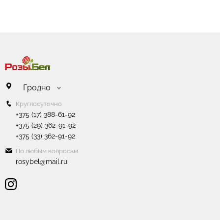
прель" 50 см
Букет из 25 красных роз "Лондон" 50
см
108.50 руб.
Гродно
Круглосуточно
+375 (17) 388-61-92
+375 (29) 362-91-92
+375 (33) 362-91-92
По любым вопросам
rosybel@mail.ru