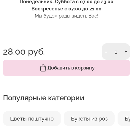
нижние листья следует удалить. Если они
Понедельник–Суббота с 07:00 до 23:00
Оставить отзыв
попадут в воду, то начнут гнить и в воде
Воскресенье с 07:00 до 21:00
появятся продукты разложения. Это тоже
Мы будем рады видеть Вас!
ускорит процесс увядания бутона.
7. Выбирая место размещения букета в доме,
избегайте близости отопительных приборов.
28.00 руб.
Цветы не любят сухой жаркий воздух.
-
1
+
С этим товаром рекомендуем
Он сушит стебли и листья. По этой же причине
не стоит ставить вазу под воздействие прямых
Добавить в корзину
солнечных лучей или кондиционер.
Популярные категории
Цветы поштучно
Букеты из роз
Бу