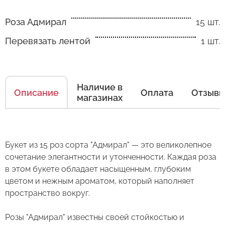
Роза Адмирал
15 шт.
Перевязать лентой
1 шт.
Как ухаживать за цветами
Наличие в
Описание
Оплата
Отзыв
магазинах
Есть несколько простых правил, чтобы цветы
в Вашем букете или композиции сохраняли
свежесть как можно дольше.
Букет из 15 роз сорта "Адмирал" — это великолепное
Правила ухода за срезанными цветами:
сочетание элегантности и утонченности. Каждая роза
в этом букете обладает насыщенным, глубоким
1. Переносите букеты в транспортировочной
цветом и нежным ароматом, который наполняет
бумаге.
пространство вокруг.
2. Минимизируйте нахождение цветов
Оставьте свой отзыв
Розы "Адмирал" известны своей стойкостью и
в холодное время года на улице.