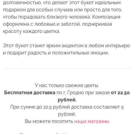
долговечностью, что делает этот букет идеальным
подарком для особых случаев или просто для того,
3. Если Вы перевозите букет, убедитесь, что
Сервис:
чтобы порадовать близкого человека. Композиция
он правильно упакован. В зимнее время, даже
Букет из 15 роз сорта Адмирал
Цена/Качество:
оформлена с любовью и заботой, подчеркивая
кратковременный контакт с холодным
Выберите дату доставки
40 см
красоту каждого цветка.
воздухом несколько минут, будет губителен
Доставка:
для цветов (наши курьеры в зимнее время
Контакты
Этот букет станет ярким акцентом в любом интерьере
транспортируют букеты в специальных
Соответствие:
и подарит радость и положительные эмоции.
теплоизолирующих сумках).
+375 (17) 388-61-92
Выберите желаемое время
Спасибо, мы свяжемся с Вами в
+375 (29) 362-91-92
4. Ставьте цветы только в чистую вазу с водой
+375
Беларусь
ближайшее время
(для роз воды в вазе должно быть много почти
+375 (33) 362-91-92
+375
по горлышко), она должна быть прохладная,
Готово
Пожалуйста, заполните поля, чтобы мы могли
rosybel@mail.ru
У нас только свежие цветы.
а также не забывайте менять воду ежедневно.
связаться с Вами.
Бесплатная доставка
по г. Гродно при заказе
от 22.50
рублей.
5. Обязательно подрежьте цветы перед тем, как
Изменить адрес
При сумме до 22.5 рублей доставка составляет 5
поставить в вазу. Срез можно обновить ножом
Оформить заказ
рублей.
или секатором.
Вы можете посетить
наши магазины
6. Перед тем как поставить цветы в вазу,