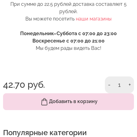
При сумме до 22.5 рублей доставка составляет 5
6. Перед тем как поставить цветы в вазу,
рублей.
нижние листья следует удалить. Если они
Вы можете посетить
наши магазины
Оставить отзыв
попадут в воду, то начнут гнить и в воде
появятся продукты разложения. Это тоже
Понедельник–Суббота с 07:00 до 23:00
ускорит процесс увядания бутона.
Воскресенье с 07:00 до 21:00
Мы будем рады видеть Вас!
7. Выбирая место размещения букета в доме,
избегайте близости отопительных приборов.
Цветы не любят сухой жаркий воздух.
Он сушит стебли и листья. По этой же причине
не стоит ставить вазу под воздействие прямых
42.70 руб.
-
1
+
солнечных лучей или кондиционер.
Добавить в корзину
Популярные категории