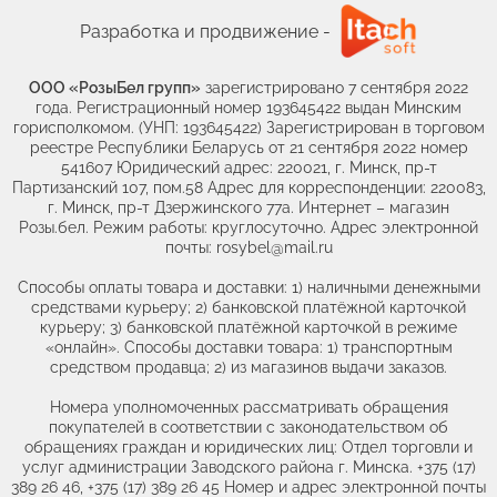
Разработка и продвижение -
ООО «РозыБел групп»
зарегистрировано 7 сентября 2022
года. Регистрационный номер 193645422 выдан Минским
горисполкомом. (УНП: 193645422) Зарегистрирован в торговом
реестре Республики Беларусь от 21 сентября 2022 номер
541607 Юридический адрес: 220021, г. Минск, пр-т
Партизанский 107, пом.58 Адрес для корреспонденции: 220083,
г. Минск, пр-т Дзержинского 77а. Интернет – магазин
Розы.бел. Режим работы: круглосуточно. Адрес электронной
почты: rosybel@mail.ru
Способы оплаты товара и доставки: 1) наличными денежными
средствами курьеру; 2) банковской платёжной карточкой
курьеру; 3) банковской платёжной карточкой в режиме
«онлайн». Способы доставки товара: 1) транспортным
средством продавца; 2) из магазинов выдачи заказов.
Номера уполномоченных рассматривать обращения
покупателей в соответствии с законодательством об
обращениях граждан и юридических лиц: Отдел торговли и
услуг администрации Заводского района г. Минска. +375 (17)
389 26 46, +375 (17) 389 26 45 Номер и адрес электронной почты