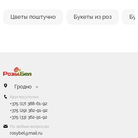
Цветы поштучно
Букеты из роз
Бу
Гродно
Круглосуточно
+375 (17) 388-61-92
+375 (29) 362-91-92
+375 (33) 362-91-92
По любым вопросам
rosybel@mail.ru