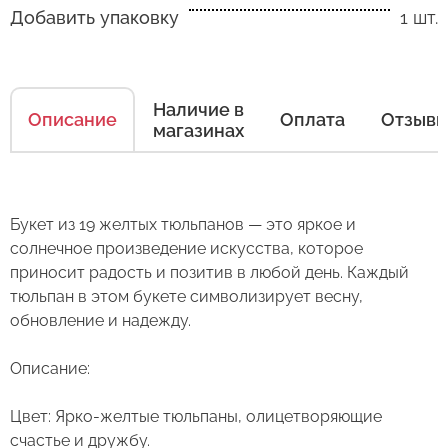
Добавить упаковку
1 шт.
Наличие в
Описание
Оплата
Отзыв
магазинах
Как ухаживать за цветами
Букет из 19 желтых тюльпанов — это яркое и
солнечное произведение искусства, которое
Есть несколько простых правил, чтобы цветы
приносит радость и позитив в любой день. Каждый
в Вашем букете или композиции сохраняли
тюльпан в этом букете символизирует весну,
свежесть как можно дольше.
обновление и надежду.
Правила ухода за срезанными цветами:
Описание:
1. Переносите букеты в транспортировочной
Цвет: Ярко-желтые тюльпаны, олицетворяющие
бумаге.
счастье и дружбу.