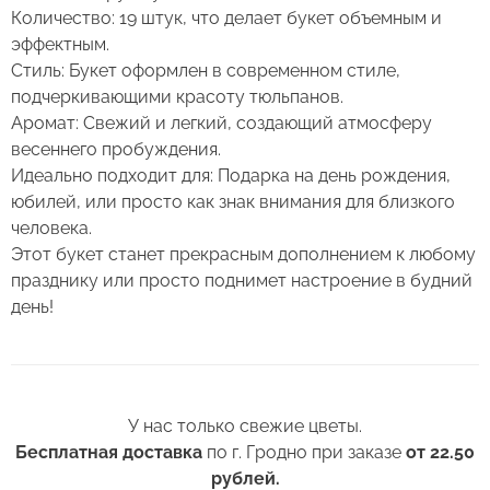
Количество: 19 штук, что делает букет объемным и
2. Минимизируйте нахождение цветов
Оставьте свой отзыв
эффектным.
в холодное время года на улице.
Стиль: Букет оформлен в современном стиле,
3. Если Вы перевозите букет, убедитесь, что
Сервис:
подчеркивающими красоту тюльпанов.
он правильно упакован. В зимнее время, даже
Аромат: Свежий и легкий, создающий атмосферу
Цена/Качество:
кратковременный контакт с холодным
весеннего пробуждения.
Букет из 19 желтых тюльпанов
Выберите дату доставки
воздухом несколько минут, будет губителен
Идеально подходит для: Подарка на день рождения,
Доставка:
для цветов (наши курьеры в зимнее время
Контакты
юбилей, или просто как знак внимания для близкого
транспортируют букеты в специальных
человека.
Соответствие:
теплоизолирующих сумках).
Этот букет станет прекрасным дополнением к любому
+375 (17) 388-61-92
празднику или просто поднимет настроение в будний
+375
Выберите желаемое время
Спасибо, мы свяжемся с Вами в
+375 (29) 362-91-92
Беларусь
4. Ставьте цветы только в чистую вазу с водой
день!
ближайшее время
+375
(для роз воды в вазе должно быть много почти
+375 (33) 362-91-92
по горлышко), она должна быть прохладная,
Пожалуйста, заполните поля, чтобы мы могли
Готово
rosybel@mail.ru
а также не забывайте менять воду ежедневно.
связаться с Вами.
5. Обязательно подрежьте цветы перед тем, как
У нас только свежие цветы.
Изменить адрес
Оформить заказ
поставить в вазу. Срез можно обновить ножом
Бесплатная доставка
по г. Гродно при заказе
от 22.50
или секатором.
рублей.