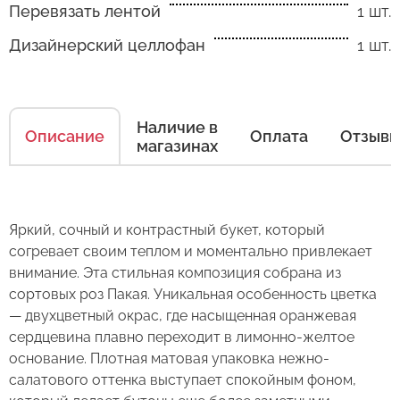
Перевязать лентой
1 шт.
Дизайнерский целлофан
1 шт.
Как ухаживать за цветами
Есть несколько простых правил, чтобы цветы
Наличие в
в Вашем букете или композиции сохраняли
Описание
Оплата
Отзыв
магазинах
свежесть как можно дольше.
Правила ухода за срезанными цветами:
Яркий, сочный и контрастный букет, который
1. Переносите букеты в транспортировочной
согревает своим теплом и моментально привлекает
бумаге.
внимание. Эта стильная композиция собрана из
2. Минимизируйте нахождение цветов
сортовых роз Пакая. Уникальная особенность цветка
Оставьте свой отзыв
в холодное время года на улице.
— двухцветный окрас, где насыщенная оранжевая
сердцевина плавно переходит в лимонно-желтое
3. Если Вы перевозите букет, убедитесь, что
Сервис:
основание. Плотная матовая упаковка нежно-
он правильно упакован. В зимнее время, даже
салатового оттенка выступает спокойным фоном,
Букет из 21 розы "Цитрусовый
Цена/Качество:
кратковременный контакт с холодным