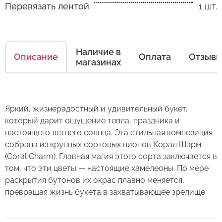
Перевязать лентой
1 шт.
Как ухаживать за цветами
Есть несколько простых правил, чтобы цветы
Наличие в
Описание
Оплата
Отзыв
в Вашем букете или композиции сохраняли
магазинах
свежесть как можно дольше.
Правила ухода за срезанными цветами:
Яркий, жизнерадостный и удивительный букет,
1. Переносите букеты в транспортировочной
который дарит ощущение тепла, праздника и
бумаге.
настоящего летнего солнца. Эта стильная композиция
собрана из крупных сортовых пионов Корал Шарм
2. Минимизируйте нахождение цветов
Оставьте свой отзыв
(Coral Charm). Главная магия этого сорта заключается в
в холодное время года на улице.
том, что эти цветы — настоящие хамелеоны. По мере
3. Если Вы перевозите букет, убедитесь, что
раскрытия бутонов их окрас плавно меняется,
Сервис:
он правильно упакован. В зимнее время, даже
превращая жизнь букета в захватывающее зрелище.
Цена/Качество:
кратковременный контакт с холодным
Букет из 25 пионов Корал Шарм
Выберите дату доставки
воздухом несколько минут, будет губителен