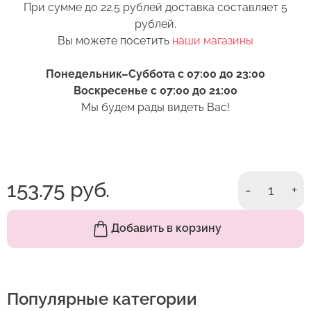
При сумме до 22.5 рублей доставка составляет 5
6. Перед тем как поставить цветы в вазу,
рублей.
нижние листья следует удалить. Если они
Вы можете посетить
наши магазины
Оставить отзыв
попадут в воду, то начнут гнить и в воде
появятся продукты разложения. Это тоже
Понедельник–Суббота с 07:00 до 23:00
ускорит процесс увядания бутона.
Воскресенье с 07:00 до 21:00
Мы будем рады видеть Вас!
7. Выбирая место размещения букета в доме,
избегайте близости отопительных приборов.
Цветы не любят сухой жаркий воздух.
Он сушит стебли и листья. По этой же причине
153.75 руб.
не стоит ставить вазу под воздействие прямых
-
1
+
солнечных лучей или кондиционер.
Добавить в корзину
Популярные категории