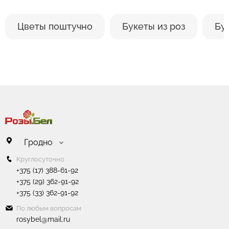
Цветы поштучно
Букеты из роз
Бу
Гродно
Круглосуточно
+375 (17) 388-61-92
+375 (29) 362-91-92
+375 (33) 362-91-92
По любым вопросам
rosybel@mail.ru