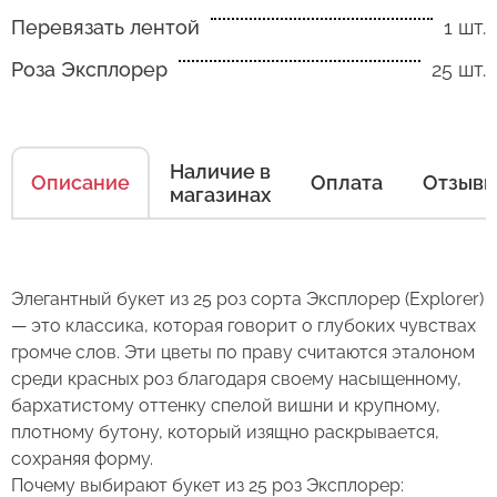
Перевязать лентой
1 шт.
Роза Эксплорер
25 шт.
Наличие в
Описание
Оплата
Отзыв
магазинах
Как ухаживать за цветами
Есть несколько простых правил, чтобы цветы
Элегантный букет из 25 роз сорта Эксплорер (Explorer)
в Вашем букете или композиции сохраняли
— это классика, которая говорит о глубоких чувствах
свежесть как можно дольше.
громче слов. Эти цветы по праву считаются эталоном
среди красных роз благодаря своему насыщенному,
Правила ухода за срезанными цветами:
бархатистому оттенку спелой вишни и крупному,
плотному бутону, который изящно раскрывается,
1. Переносите букеты в транспортировочной
сохраняя форму.
бумаге.
Почему выбирают букет из 25 роз Эксплорер: