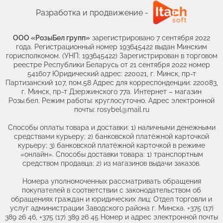
Разработка и продвижение -
ООО «РозыБел групп»
зарегистрировано 7 сентября 2022
года. Регистрационный номер 193645422 выдан Минским
горисполкомом. (УНП: 193645422) Зарегистрирован в торговом
реестре Республики Беларусь от 21 сентября 2022 номер
541607 Юридический адрес: 220021, г. Минск, пр-т
Партизанский 107, пом.58 Адрес для корреспонденции: 220083,
г. Минск, пр-т Дзержинского 77а. Интернет – магазин
Розы.бел. Режим работы: круглосуточно. Адрес электронной
почты: rosybel@mail.ru
Способы оплаты товара и доставки: 1) наличными денежными
средствами курьеру; 2) банковской платёжной карточкой
курьеру; 3) банковской платёжной карточкой в режиме
«онлайн». Способы доставки товара: 1) транспортным
средством продавца; 2) из магазинов выдачи заказов.
Номера уполномоченных рассматривать обращения
покупателей в соответствии с законодательством об
обращениях граждан и юридических лиц: Отдел торговли и
услуг администрации Заводского района г. Минска. +375 (17)
389 26 46, +375 (17) 389 26 45 Номер и адрес электронной почты