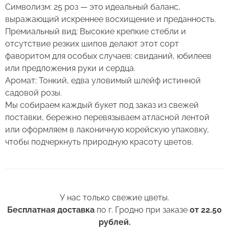
Символизм: 25 роз — это идеальный баланс,
2. Минимизируйте нахождение цветов
Оставьте свой отзыв
выражающий искреннее восхищение и преданность.
в холодное время года на улице.
Премиальный вид: Высокие крепкие стебли и
3. Если Вы перевозите букет, убедитесь, что
отсутствие резких шипов делают этот сорт
Сервис:
он правильно упакован. В зимнее время, даже
фаворитом для особых случаев: свиданий, юбилеев
Цена/Качество:
кратковременный контакт с холодным
или предложения руки и сердца.
Букет из 25 роз Эксплорер 90 см
Выберите дату доставки
воздухом несколько минут, будет губителен
Аромат: Тонкий, едва уловимый шлейф истинной
Доставка:
для цветов (наши курьеры в зимнее время
Контакты
садовой розы.
транспортируют букеты в специальных
Мы собираем каждый букет под заказ из свежей
Соответствие:
теплоизолирующих сумках).
поставки, бережно перевязываем атласной лентой
+375 (17) 388-61-92
или оформляем в лаконичную корейскую упаковку,
+375
Выберите желаемое время
Спасибо, мы свяжемся с Вами в
+375 (29) 362-91-92
Беларусь
4. Ставьте цветы только в чистую вазу с водой
чтобы подчеркнуть природную красоту цветов.
ближайшее время
+375
(для роз воды в вазе должно быть много почти
+375 (33) 362-91-92
Пожалуйста, заполните поля, чтобы мы могли
по горлышко), она должна быть прохладная,
Готово
rosybel@mail.ru
связаться с Вами.
а также не забывайте менять воду ежедневно.
У нас только свежие цветы.
5. Обязательно подрежьте цветы перед тем, как
Изменить адрес
Оформить заказ
Бесплатная доставка
по г. Гродно при заказе
от 22.50
поставить в вазу. Срез можно обновить ножом
рублей.
или секатором.