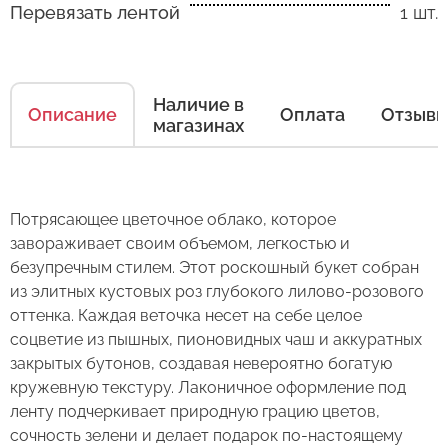
Перевязать лентой
1 шт.
Как ухаживать за цветами
Наличие в
Описание
Оплата
Отзыв
магазинах
Есть несколько простых правил, чтобы цветы
в Вашем букете или композиции сохраняли
свежесть как можно дольше.
Правила ухода за срезанными цветами:
Потрясающее цветочное облако, которое
завораживает своим объемом, легкостью и
1. Переносите букеты в транспортировочной
безупречным стилем. Этот роскошный букет собран
бумаге.
из элитных кустовых роз глубокого лилово-розового
оттенка. Каждая веточка несет на себе целое
2. Минимизируйте нахождение цветов
соцветие из пышных, пионовидных чаш и аккуратных
Оставьте свой отзыв
в холодное время года на улице.
закрытых бутонов, создавая невероятно богатую
кружевную текстуру. Лаконичное оформление под
3. Если Вы перевозите букет, убедитесь, что
Сервис:
ленту подчеркивает природную грацию цветов,
он правильно упакован. В зимнее время, даже
сочность зелени и делает подарок по-настоящему
Букет из 25 роз "Розовое
Цена/Качество:
кратковременный контакт с холодным