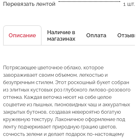
Перевязать лентой
1 шт.
Как ухаживать за цветами
Наличие в
Описание
Оплата
Отзыв
магазинах
Есть несколько простых правил, чтобы цветы
в Вашем букете или композиции сохраняли
свежесть как можно дольше.
Правила ухода за срезанными цветами:
Потрясающее цветочное облако, которое
завораживает своим объемом, легкостью и
1. Переносите букеты в транспортировочной
безупречным стилем. Этот роскошный букет собран
бумаге.
из элитных кустовых роз глубокого лилово-розового
оттенка. Каждая веточка несет на себе целое
2. Минимизируйте нахождение цветов
соцветие из пышных, пионовидных чаш и аккуратных
Оставьте свой отзыв
в холодное время года на улице.
закрытых бутонов, создавая невероятно богатую
кружевную текстуру. Лаконичное оформление под
3. Если Вы перевозите букет, убедитесь, что
Сервис:
ленту подчеркивает природную грацию цветов,
он правильно упакован. В зимнее время, даже
сочность зелени и делает подарок по-настоящему
Букет из 25 роз "Розовое
Цена/Качество:
кратковременный контакт с холодным