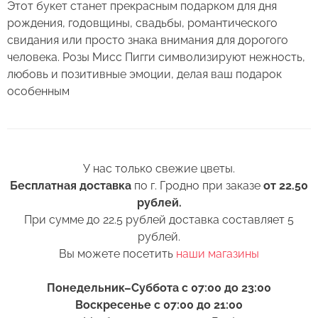
Этот букет станет прекрасным подарком для дня
3. Если Вы перевозите букет, убедитесь, что
Сервис:
рождения, годовщины, свадьбы, романтического
он правильно упакован. В зимнее время, даже
Букет из 27 роз Мисс Пигги
Цена/Качество:
свидания или просто знака внимания для дорогого
кратковременный контакт с холодным
Выберите дату доставки
"Зефир" 50 см
человека. Розы Мисс Пигги символизируют нежность,
воздухом несколько минут, будет губителен
Доставка:
любовь и позитивные эмоции, делая ваш подарок
для цветов (наши курьеры в зимнее время
Контакты
особенным
транспортируют букеты в специальных
Соответствие:
теплоизолирующих сумках).
+375 (17) 388-61-92
Выберите желаемое время
Спасибо, мы свяжемся с Вами в
+375 (29) 362-91-92
4. Ставьте цветы только в чистую вазу с водой
+375
Беларусь
ближайшее время
(для роз воды в вазе должно быть много почти
+375 (33) 362-91-92
+375
У нас только свежие цветы.
по горлышко), она должна быть прохладная,
Готово
Пожалуйста, заполните поля, чтобы мы могли
rosybel@mail.ru
Бесплатная доставка
по г. Гродно при заказе
от 22.50
а также не забывайте менять воду ежедневно.
связаться с Вами.
рублей.
При сумме до 22.5 рублей доставка составляет 5
5. Обязательно подрежьте цветы перед тем, как
Изменить адрес
рублей.
поставить в вазу. Срез можно обновить ножом
Оформить заказ
Вы можете посетить
наши магазины
или секатором.
6. Перед тем как поставить цветы в вазу,
Понедельник–Суббота с 07:00 до 23:00
нижние листья следует удалить. Если они
Воскресенье с 07:00 до 21:00
Оставить отзыв