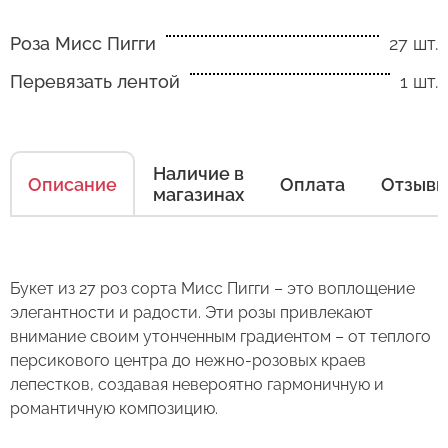
Роза Мисс Пигги
27 шт.
Перевязать лентой
1 шт.
Как ухаживать за цветами
Наличие в
Описание
Оплата
Отзыв
Есть несколько простых правил, чтобы цветы
магазинах
в Вашем букете или композиции сохраняли
свежесть как можно дольше.
Правила ухода за срезанными цветами:
Букет из 27 роз сорта Мисс Пигги – это воплощение
элегантности и радости. Эти розы привлекают
1. Переносите букеты в транспортировочной
внимание своим утонченным градиентом – от теплого
бумаге.
персикового центра до нежно-розовых краев
лепестков, создавая невероятно гармоничную и
2. Минимизируйте нахождение цветов
Оставьте свой отзыв
романтичную композицию.
в холодное время года на улице.