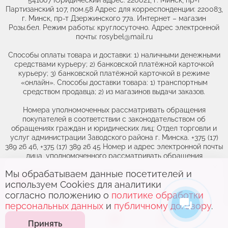
Партизанский 107, пом.58 Адрес для корреспонденции: 220083,
г. Минск, пр-т Дзержинского 77а. Интернет – магазин
Розы.бел. Режим работы: круглосуточно. Адрес электронной
почты: rosybel@mail.ru
Способы оплаты товара и доставки: 1) наличными денежными
средствами курьеру; 2) банковской платёжной карточкой
курьеру; 3) банковской платёжной карточкой в режиме
«онлайн». Способы доставки товара: 1) транспортным
средством продавца; 2) из магазинов выдачи заказов.
Номера уполномоченных рассматривать обращения
покупателей в соответствии с законодательством об
обращениях граждан и юридических лиц: Отдел торговли и
услуг администрации Заводского района г. Минска. +375 (17)
389 26 46, +375 (17) 389 26 45 Номер и адрес электронной почты
лица, уполномоченного рассматривать обращения
покупателей о нарушении их прав, предусмотренных
Мы обрабатываем данные посетителей и
законодательством о защите прав потребителей: +375(44)764-
Выберите адрес,
чтобы увидеть
46-71, obr@rozybel.by.
используем Cookies для аналитики
актуальный каталог
согласно положению о
политике обработки
персональных данных
и
публичному договору
.
0
0
Принять