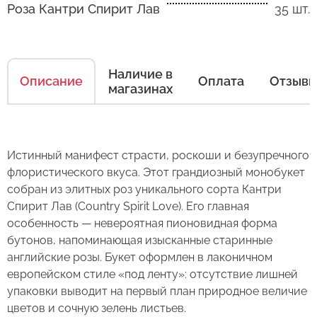
Роза Кантри Спирит Лав
35 шт.
Как ухаживать за цветами
Наличие в
Описание
Оплата
Отзыв
Есть несколько простых правил, чтобы цветы
магазинах
в Вашем букете или композиции сохраняли
свежесть как можно дольше.
Правила ухода за срезанными цветами:
Истинный манифест страсти, роскоши и безупречного
флористического вкуса. Этот грандиозный монобукет
1. Переносите букеты в транспортировочной
собран из элитных роз уникального сорта Кантри
бумаге.
Спирит Лав (Country Spirit Love). Его главная
особенность — невероятная пионовидная форма
2. Минимизируйте нахождение цветов
Оставьте свой отзыв
бутонов, напоминающая изысканные старинные
в холодное время года на улице.
английские розы. Букет оформлен в лаконичном
3. Если Вы перевозите букет, убедитесь, что
европейском стиле «под ленту»: отсутствие лишней
Сервис:
он правильно упакован. В зимнее время, даже
упаковки выводит на первый план природное величие
Букет из 35 роз "Винный бархат"
Цена/Качество:
кратковременный контакт с холодным
цветов и сочную зелень листьев.