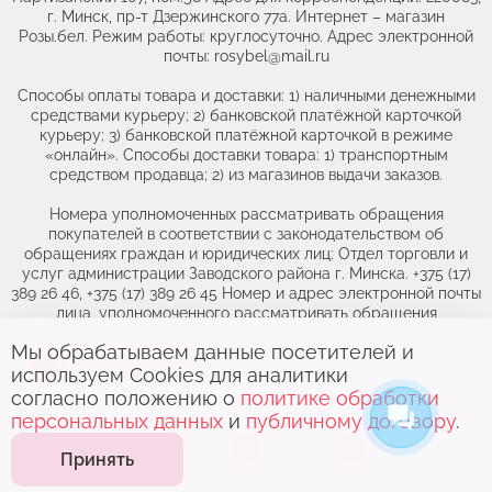
г. Минск, пр-т Дзержинского 77а. Интернет – магазин
Розы.бел. Режим работы: круглосуточно. Адрес электронной
почты: rosybel@mail.ru
Способы оплаты товара и доставки: 1) наличными денежными
средствами курьеру; 2) банковской платёжной карточкой
курьеру; 3) банковской платёжной карточкой в режиме
«онлайн». Способы доставки товара: 1) транспортным
средством продавца; 2) из магазинов выдачи заказов.
Номера уполномоченных рассматривать обращения
покупателей в соответствии с законодательством об
обращениях граждан и юридических лиц: Отдел торговли и
услуг администрации Заводского района г. Минска. +375 (17)
389 26 46, +375 (17) 389 26 45 Номер и адрес электронной почты
лица, уполномоченного рассматривать обращения
покупателей о нарушении их прав, предусмотренных
Мы обрабатываем данные посетителей и
Выберите адрес,
чтобы увидеть
законодательством о защите прав потребителей: +375(44)764-
используем Cookies для аналитики
46-71, obr@rozybel.by.
актуальный каталог
согласно положению о
политике обработки
персональных данных
и
публичному договору
.
0
0
Принять
Каталог
Поиск
Корзина
Избранное
Контакты