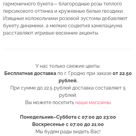
Сервис:
гармоничного букета— благородные розы теплого
он правильно упакован. В зимнее время, даже
персикового оттенка и кружевные белые гвоздики.
Цена/Качество:
кратковременный контакт с холодным
Букет "Ванильный зефир"
Изящные колокольчики розовой эустомы добавляют
Выберите дату доставки
воздухом несколько минут, будет губителен
букету динамики, а мелкие соцветия хамелациума
Доставка:
для цветов (наши курьеры в зимнее время
Контакты
расставляют игривые весенние акценты.
транспортируют букеты в специальных
Соответствие:
теплоизолирующих сумках).
+375 (17) 388-61-92
+375
Выберите желаемое время
Спасибо, мы свяжемся с Вами в
+375 (29) 362-91-92
Беларусь
4. Ставьте цветы только в чистую вазу с водой
ближайшее время
+375
(для роз воды в вазе должно быть много почти
+375 (33) 362-91-92
У нас только свежие цветы.
по горлышко), она должна быть прохладная,
Пожалуйста, заполните поля, чтобы мы могли
Готово
Бесплатная доставка
по г. Гродно при заказе
от 22.50
rosybel@mail.ru
а также не забывайте менять воду ежедневно.
связаться с Вами.
рублей.
При сумме до 22.5 рублей доставка составляет 5
5. Обязательно подрежьте цветы перед тем, как
Изменить адрес
рублей.
Оформить заказ
поставить в вазу. Срез можно обновить ножом
Вы можете посетить
наши магазины
или секатором.
Понедельник–Суббота с 07:00 до 23:00
6. Перед тем как поставить цветы в вазу,
Воскресенье с 07:00 до 21:00
нижние листья следует удалить. Если они
Мы будем рады видеть Вас!
Оставить отзыв
попадут в воду, то начнут гнить и в воде