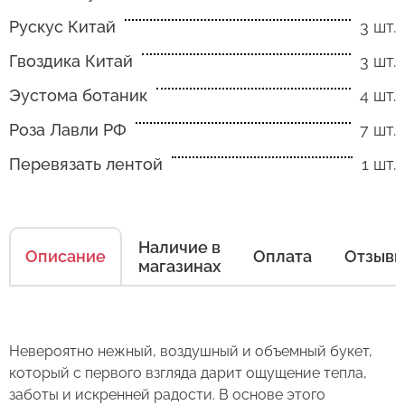
Рускус Китай
3 шт.
Гвоздика Китай
3 шт.
Эустома ботаник
4 шт.
Как ухаживать за цветами
Роза Лавли РФ
7 шт.
Есть несколько простых правил, чтобы цветы
Перевязать лентой
1 шт.
в Вашем букете или композиции сохраняли
свежесть как можно дольше.
Правила ухода за срезанными цветами:
Наличие в
Описание
Оплата
Отзыв
магазинах
1. Переносите букеты в транспортировочной
бумаге.
2. Минимизируйте нахождение цветов
Оставьте свой отзыв
Невероятно нежный, воздушный и объемный букет,
в холодное время года на улице.
который с первого взгляда дарит ощущение тепла,
заботы и искренней радости. В основе этого
3. Если Вы перевозите букет, убедитесь, что