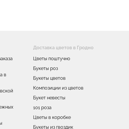
Доставка цветов в Гродно
аказа
Цветы поштучно
Букеты роз
а в
Букеты цветов
Композиции из цветов
овской
Букет невесты
нежных
101 роза
Цветы в коробке
ы
Букеты из гвоздик