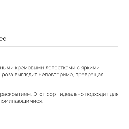
и
ее
и сохраняли свежесть как
льными кремовыми лепестками с яркими
итай
 роза выглядит неповторимо, превращая
раскрытием. Этот сорт идеально подходит для
е время, даже
запоминающимися.
телен для цветов (наши
ующих сумках).
ыть много почти по