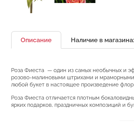
Описание
Наличие в магазина
Есть несколько простых п
Оставьт
можно дольше.
Правила ухода за срезанн
Сервис:
Роза Фиеста — один из самых необычных и э
1. Переносите букеты в т
розово-малиновыми штрихами и мраморными р
Цена/Качество:
Выб
любой букет в настоящее произведение флори
2. Минимизируйте нахожде
Ко
Доставка:
Роза Фиеста отличается плотным бокаловидны
3. Если Вы перевозите бук
ярких подарков, праздничных композиций и б
Соответствие:
кратковременный контакт 
+37
курьеры в зимнее время т
Выб
+37
+37
4. Ставьте цветы только в