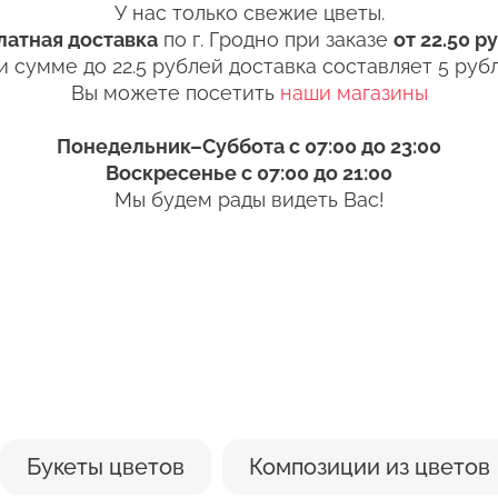
Готово
Пожалуйста, заполните пол
ть прохладная, а также не забывайте менять воду 
У нас только свежие цветы.
ybel@mail.ru
связаться с 
латная доставка
по г. Гродно при заказе
от 22.50 р
 цветы перед тем, как поставить в вазу. Срез мож
и сумме до 22.5 рублей доставка составляет 5 рубл
Изменить адрес
Вы можете посетить
наши магазины
Оформить з
 цветы в вазу, нижние листья следует удалить. Есл
Понедельник–Суббота с 07:00 до 23:00
вятся продукты разложения. Это тоже ускорит проц
Воскресенье с 07:00 до 21:00
Мы будем рады видеть Вас!
ния букета в доме, избегайте близости отопитель
. Он сушит стебли и листья. По этой же причине н
Оставить отзыв
чных лучей или кондиционер.
и
Букеты цветов
Композиции из цветов