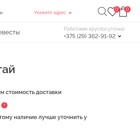
0
0
ы
Укажите адрес
Работаем круглосуточно
евесты
+375 (29) 362-91-92
тай
ем стоимость доставки
Найти
?
. После чего, в открывшемся окне нажмите
тому наличие лучше уточнить у