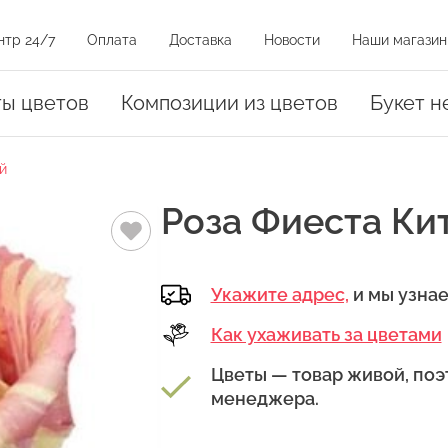
нтр 24/7
Оплата
Доставка
Новости
Наши магазин
и на карте
ты цветов
Композиции из цветов
Букет н
й
оз
Роза Фиеста Ки
Укажите адрес,
и мы узна
Как ухаживать за цветами
амовывоза.
уть на магазин на карте или нажать на адрес в списке магазинов
Цветы — товар живой, поэ
менеджера.