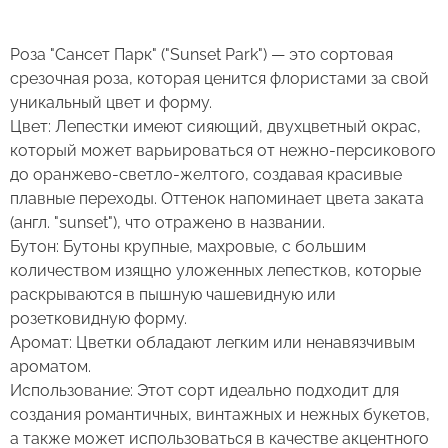
Есть несколько простых правил, чтобы цветы
Роза "Сансет Парк" ("Sunset Park") — это сортовая
в Вашем букете или композиции сохраняли
срезочная роза, которая ценится флористами за свой
свежесть как можно дольше.
уникальный цвет и форму.
Цвет: Лепестки имеют сияющий, двухцветный окрас,
Правила ухода за срезанными цветами:
который может варьироваться от нежно-персикового
до оранжево-светло-желтого, создавая красивые
1. Переносите букеты в транспортировочной
плавные переходы. Оттенок напоминает цвета заката
бумаге.
(англ. "sunset"), что отражено в названии.
Бутон: Бутоны крупные, махровые, с большим
2. Минимизируйте нахождение цветов
Оставьте свой отзыв
количеством изящно уложенных лепестков, которые
в холодное время года на улице.
раскрываются в пышную чашевидную или
розетковидную форму.
3. Если Вы перевозите букет, убедитесь, что
Сервис:
Аромат: Цветки обладают легким или ненавязчивым
он правильно упакован. В зимнее время, даже
ароматом.
Цена/Качество:
кратковременный контакт с холодным
Роза Сансет Парк
Выберите дату доставки
Использование: Этот сорт идеально подходит для
воздухом несколько минут, будет губителен
создания романтичных, винтажных и нежных букетов,
Доставка:
для цветов (наши курьеры в зимнее время
Контакты
а также может использоваться в качестве акцентного
транспортируют букеты в специальных