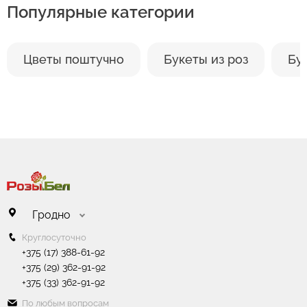
Популярные категории
Цветы не любят сухой жаркий воздух.
Он сушит стебли и листья. По этой же причине
не стоит ставить вазу под воздействие прямых
солнечных лучей или кондиционер.
Цветы поштучно
Букеты из роз
Бу
Гродно
Круглосуточно
+375 (17) 388-61-92
+375 (29) 362-91-92
+375 (33) 362-91-92
По любым вопросам