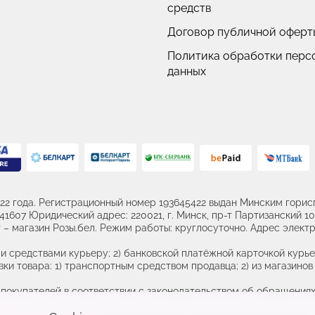
средств
Договор публичной оферт
Политика обработки перс
данных
22 года. Регистрационный номер 193645422 выдан Минским горисп
607 Юридический адрес: 220021, г. Минск, пр-т Партизанский 107
– магазин Розы.бел. Режим работы: круглосуточно. Адрес электр
и средствами курьеру; 2) банковской платёжной карточкой курье
ки товара: 1) транспортным средством продавца; 2) из магазинов 
купателей в соответствии с законодательством об обращениях 
 26 46, +375 (17) 389 26 45 Номер и адрес электронной почты ли