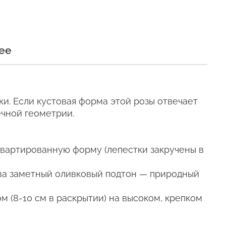
ее
и
и сохраняли свежесть как
и. Если кустовая форма этой розы отвечает
ечной геометрии.
епел
квартированную форму (лепестки закручены в
два заметный оливковый подтон — природный
е время, даже
м (8-10 см в раскрытии) на высоком, крепком
телен для цветов (наши
ующих сумках).