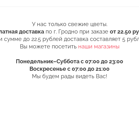
ближайшее время
+375
5 (33) 362-91-92
 чистую вазу с водой (для роз воды в вазе должно б
Готово
Пожалуйста, заполните пол
ть прохладная, а также не забывайте менять воду 
ybel@mail.ru
связаться с 
У нас только свежие цветы.
 цветы перед тем, как поставить в вазу. Срез мож
латная доставка
по г. Гродно при заказе
от 22.50 р
Изменить адрес
и сумме до 22.5 рублей доставка составляет 5 рубл
Оформить з
Вы можете посетить
наши магазины
 цветы в вазу, нижние листья следует удалить. Есл
вятся продукты разложения. Это тоже ускорит проц
Понедельник–Суббота с 07:00 до 23:00
ния букета в доме, избегайте близости отопитель
Воскресенье с 07:00 до 21:00
. Он сушит стебли и листья. По этой же причине н
Мы будем рады видеть Вас!
Оставить отзыв
чных лучей или кондиционер.
и