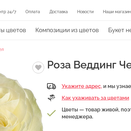
нтр 24/7
Оплата
Доставка
Новости
Наши магазин
и на карте
ты цветов
Композиции из цветов
Букет н
ел
оз
Роза Веддинг Ч
Укажите адрес,
и мы узна
Как ухаживать за цветами
амовывоза.
уть на магазин на карте или нажать на адрес в списке магазинов
Цветы — товар живой, поэ
менеджера.