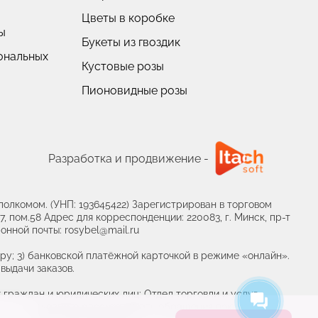
Цветы в коробке
ы
Букеты из гвоздик
ональных
Кустовые розы
Пионовидные розы
Разработка и продвижение -
олкомом. (УНП: 193645422) Зарегистрирован в торговом
, пом.58 Адрес для корреспонденции: 220083, г. Минск, пр-т
онной почты: rosybel@mail.ru
ру; 3) банковской платёжной карточкой в режиме «онлайн».
выдачи заказов.
граждан и юридических лиц: Отдел торговли и услуг
ца, уполномоченного рассматривать обращения покупателей о