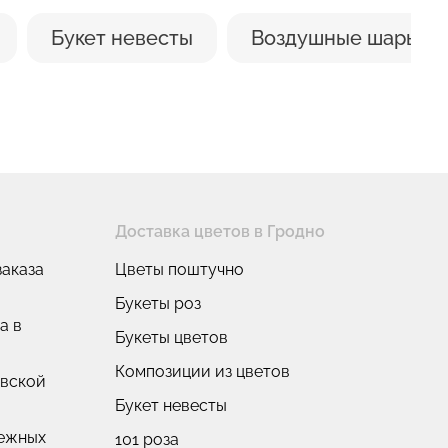
Букет невесты
Воздушные шары
Доставка цветов в Гродно
аказа
Цветы поштучно
Букеты роз
а в
Букеты цветов
Композиции из цветов
овской
Букет невесты
нежных
101 роза