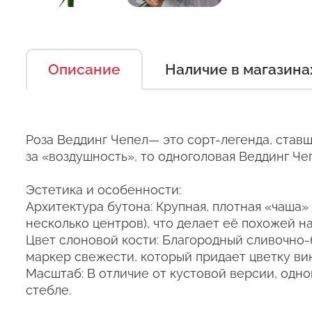
Описание
Наличие в магазина
Есть несколько простых п
Оставьт
можно дольше.
Роза Веддинг Чепел— это сорт-легенда, став
за «воздушность», то одноголовая Веддинг Ч
Правила ухода за срезанн
Сервис:
Эстетика и особенности:
1. Переносите букеты в т
Архитектура бутона: Крупная, плотная «чаша
Цена/Качество:
Выб
несколько центров), что делает её похожей н
2. Минимизируйте нахожде
Ко
Цвет слоновой кости: Благородный сливочно
Доставка:
маркер свежести, который придает цветку ви
3. Если Вы перевозите бук
Соответствие:
Масштаб: В отличие от кустовой версии, одно
кратковременный контакт 
+37
стебле.
курьеры в зимнее время т
Выб
+37