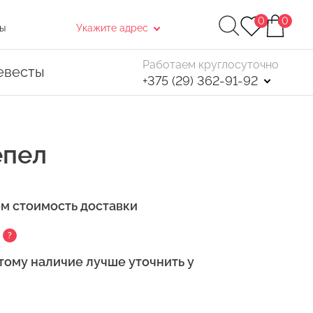
0
0
ы
Укажите адрес
Работаем круглосуточно
евесты
+375 (29) 362-91-92
епел
ем стоимость доставки
Найти
?
. После чего, в открывшемся окне нажмите
тому наличие лучше уточнить у